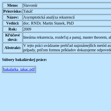
Meno:
Slavomír
Priezvisko:
Takáč
Názov:
Asymptotická analýza rekurencií
Vedúci:
doc. RNDr. Martin Stanek, PhD
Rok:
2009
Kľúčové
lineárna rekurencia, rozdeľuj a panuj, master theorem, a
slová:
V tejto práci uvádzame prehľad najznámejších metód as
Abstrakt:
prípady, pričom formou príkladov dokazujeme odpovede 
Súbory bakalárskej práce:
bakalarka_takac.pdf