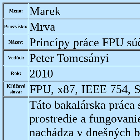
Marek
Meno:
Mrva
Priezvisko:
Princípy práce FPU sú
Názov:
Peter Tomcsányi
Vedúci:
2010
Rok:
FPU, x87, IEEE 754, 
Kľúčové
slová:
Táto bakalárska práca s
prostredie a fungovani
nachádza v dnešných b