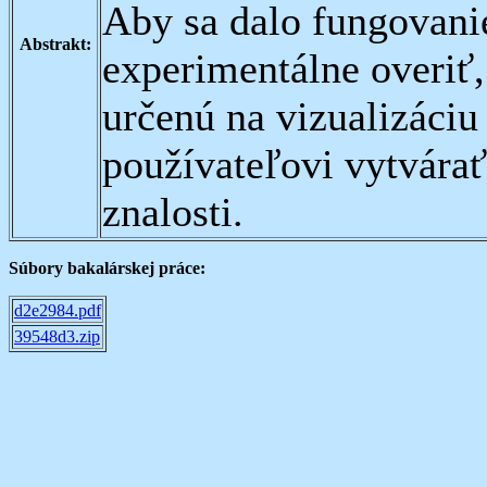
Aby sa dalo fungovanie
Abstrakt:
experimentálne overiť,
určenú na vizualizáciu
používateľovi vytvárať
znalosti.
Súbory bakalárskej práce:
d2e2984.pdf
39548d3.zip