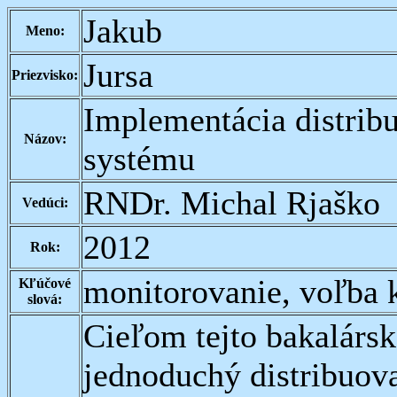
Jakub
Meno:
Jursa
Priezvisko:
Implementácia distrib
Názov:
systému
RNDr. Michal Rjaško
Vedúci:
2012
Rok:
monitorovanie, voľba k
Kľúčové
slová:
Cieľom tejto bakalárs
jednoduchý distribuov