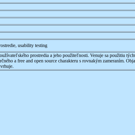
stredie, usability testing
užívateľského prostredia a jeho použiteľnosti. Venuje sa použitiu týc
rčného a free and open source charakteru s rovnakým zameraním. Objav
vrhuje.