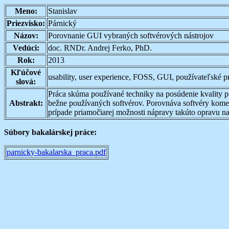
Meno:
Stanislav
Priezvisko:
Párnický
Názov:
Porovnanie GUI vybraných softvérových nástrojov
Vedúci:
doc. RNDr. Andrej Ferko, PhD.
Rok:
2013
Kľúčové
usability, user experience, FOSS, GUI, používateľské pro
slová:
Práca skúma používané techniky na posúdenie kvality po
Abstrakt:
bežne používaných softvérov. Porovnáva softvéry kome
prípade priamočiarej možnosti nápravy takúto opravu na
Súbory bakalárskej práce:
parnicky-bakalarska_praca.pdf