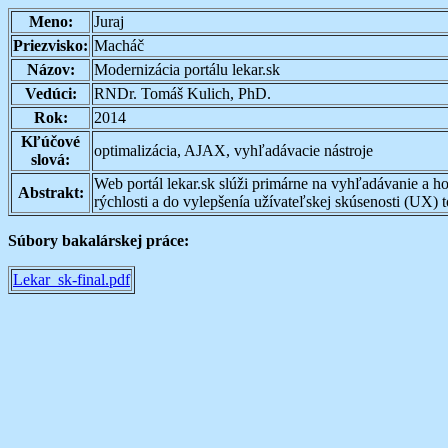
Meno:
Juraj
Priezvisko:
Macháč
Názov:
Modernizácia portálu lekar.sk
Vedúci:
RNDr. Tomáš Kulich, PhD.
Rok:
2014
Kľúčové
optimalizácia, AJAX, vyhľadávacie nástroje
slová:
Web portál lekar.sk slúži primárne na vyhľadávanie a h
Abstrakt:
rýchlosti a do vylepšenía užívateľskej skúsenosti (UX) t
Súbory bakalárskej práce:
Lekar_sk-final.pdf