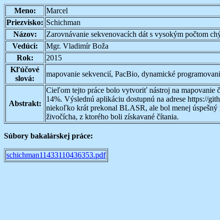
Meno:
Marcel
Priezvisko:
Schichman
Názov:
Zarovnávanie sekvenovacích dát s vysokým počtom ch
Vedúci:
Mgr. Vladimír Boža
Rok:
2015
Kľúčové
mapovanie sekvencií, PacBio, dynamické programovanie
slová:
Cieľom tejto práce bolo vytvoriť nástroj na mapovanie 
14%. Výslednú aplikáciu dostupnú na adrese https://gi
Abstrakt:
niekoľko krát prekonal BLASR, ale bol menej úspešný
živočícha, z ktorého boli získavané čítania.
Súbory bakalárskej práce:
schichman11433110436353.pdf