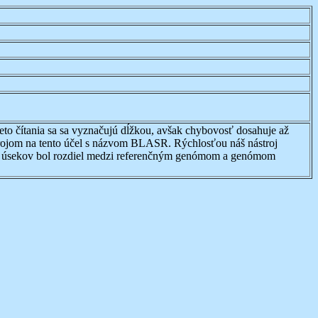
eto čítania sa sa vyznačujú dĺžkou, avšak chybovosť dosahuje až
trojom na tento účel s názvom BLASR. Rýchlosťou náš nástroj
ch úsekov bol rozdiel medzi referenčným genómom a genómom