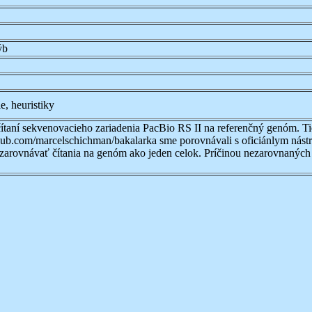
ýb
, heuristiky
čítaní sekvenovacieho zariadenia PacBio RS II na referenčný genóm. Ti
thub.com/marcelschichman/bakalarka sme porovnávali s oficiánlym nás
 zarovnávať čítania na genóm ako jeden celok. Príčinou nezarovnaný