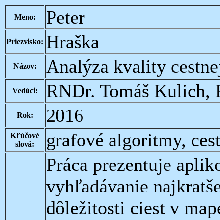
Peter
Meno:
Hraška
Priezvisko:
Analýza kvality cestnej
Názov:
RNDr. Tomáš Kulich, 
Vedúci:
2016
Rok:
grafové algoritmy, ces
Kľúčové
slová:
Práca prezentuje aplik
vyhľadávanie najkratše
dôležitosti ciest v map