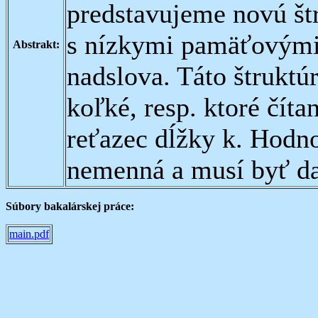
predstavujeme novú štr
s nízkymi pamäťovými
Abstrakt:
nadslova. Táto štruktú
koľké, resp. ktoré čít
reťazec dĺžky k. Hodnot
nemenná a musí byť da
Súbory bakalárskej práce:
main.pdf