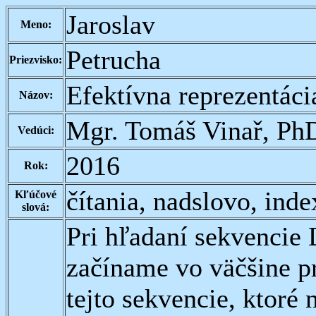
Jaroslav
Meno:
Petrucha
Priezvisko:
Efektívna reprezentác
Názov:
Mgr. Tomáš Vinař, Ph
Vedúci:
2016
Rok:
čítania, nadslovo, inde
Kľúčové
slová:
Pri hľadaní sekvenci
začíname vo väčšine p
tejto sekvencie, ktoré 