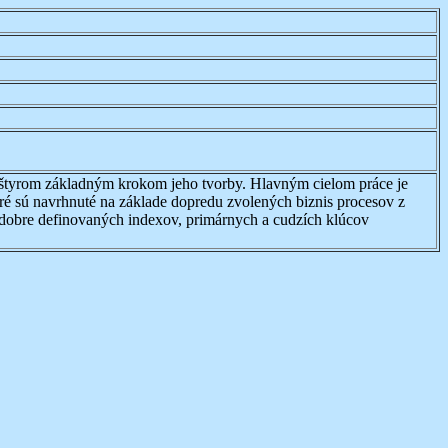
e štyrom základným krokom jeho tvorby. Hlavným cielom práce je
ré sú navrhnuté na základe dopredu zvolených biznis procesov z
 dobre definovaných indexov, primárnych a cudzích klúcov