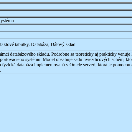
Systému
aktové tabulky, Databáza, Dátový sklad
ámci databázového skladu. Podrobne sa teoreticky aj prakticky venuj
eportovacieho systému. Model obsahuje sadu hviezdicových schém, kto
 fyzická databáza implementovaná v Oracle serveri, ktorá je pomocou
.