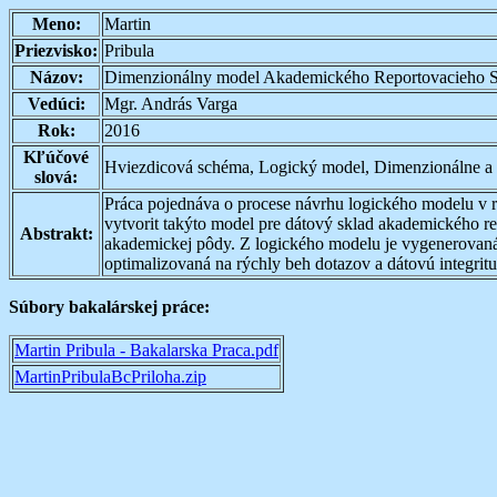
Meno:
Martin
Priezvisko:
Pribula
Názov:
Dimenzionálny model Akademického Reportovacieho 
Vedúci:
Mgr. András Varga
Rok:
2016
Kľúčové
Hviezdicová schéma, Logický model, Dimenzionálne a f
slová:
Práca pojednáva o procese návrhu logického modelu v r
vytvorit takýto model pre dátový sklad akademického r
Abstrakt:
akademickej pôdy. Z logického modelu je vygenerovaná
optimalizovaná na rýchly beh dotazov a dátovú integritu
Súbory bakalárskej práce:
Martin Pribula - Bakalarska Praca.pdf
MartinPribulaBcPriloha.zip