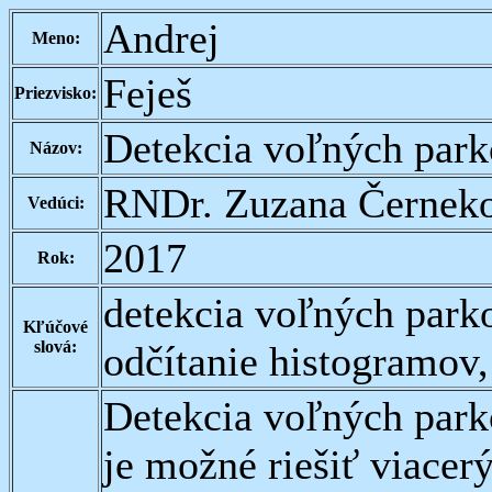
Andrej
Meno:
Feješ
Priezvisko:
Detekcia voľných park
Názov:
RNDr. Zuzana Černeko
Vedúci:
2017
Rok:
detekcia voľných parko
Kľúčové
slová:
odčítanie histogramov,
Detekcia voľných park
je možné riešiť viacer