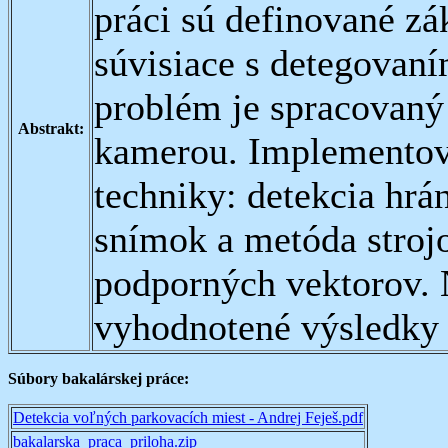
práci sú definované zá
súvisiace s detegovaní
problém je spracovan
Abstrakt:
kamerou. Implementova
techniky: detekcia hrá
snímok a metóda stroj
podporných vektorov. 
vyhodnotené výsledky 
Súbory bakalárskej práce:
Detekcia voľných parkovacích miest - Andrej Feješ.pdf
bakalarska_praca_priloha.zip