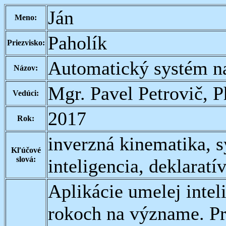
Ján
Meno:
Paholík
Priezvisko:
Automatický systém na
Názov:
Mgr. Pavel Petrovič, 
Vedúci:
2017
Rok:
inverzná kinematika, s
Kľúčové
slová:
inteligencia, deklaratí
Aplikácie umelej intel
rokoch na význame. Pre