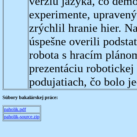
verziu jazyka, čo dem
experimente, upravený
zrýchlil hranie hier. N
úspešne overili podsta
robota s hracím plánom
prezentáciu robotickej
podujatiach, čo bolo j
Súbory bakalárskej práce:
paholik.pdf
paholik-source.zip