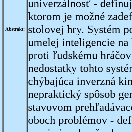
univerzálnosť - definuj
ktorom je možné zadef
stolovej hry. Systém 
Abstrakt:
umelej inteligencie na
proti ľudskému hráčovi
nedostatky tohto syst
chýbajúca inverzná ki
nepraktický spôsob ge
stavovom prehľadávaco
oboch problémov - def