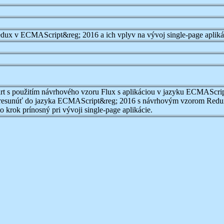
dux v ECMAScript&reg; 2016 a ich vplyv na vývoj single-page apliká
art s použitím návrhového vzoru Flux s aplikáciou v jazyku ECMAScr
ne presunúť do jazyka ECMAScript&reg; 2016 s návrhovým vzorom Redu
 krok prínosný pri vývoji single-page aplikácie.