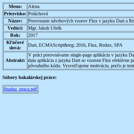
Meno:
Alena
Priezvisko:
Poláchová
Názov:
Porovnanie návrhových vzorov Flux v jazyku Dart a Re
Vedúci:
Mgr. Jakub Uhrík
Rok:
2017
Kľúčové
Dart, ECMAScript&reg; 2016, Flux, Redux, SPA
slová:
V práci porovnávame single-page aplikáciu v jazyku D
Abstrakt:
dala aplikácia z jazyka Dart so vzorom Flux efektív
pôvodného kódu. Vysvetľujeme motiváciu, prečo je tento
Súbory bakalárskej práce:
finalna_praca.pdf