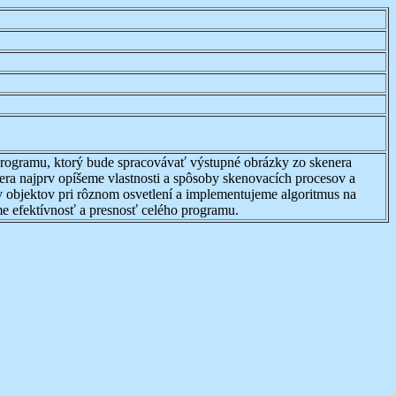
programu, ktorý bude spracovávať výstupné obrázky zo skenera
ra najprv opíšeme vlastnosti a spôsoby skenovacích procesov a
v objektov pri rôznom osvetlení a implementujeme algoritmus na
me efektívnosť a presnosť celého programu.