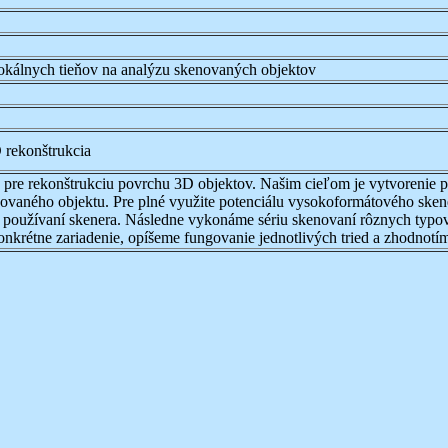
lokálnych tieňov na analýzu skenovaných objektov
D rekonštrukcia
 pre rekonštrukciu povrchu 3D objektov. Našim cieľom je vytvorenie 
vaného objektu. Pre plné využite potenciálu vysokoformátového skene
ri používaní skenera. Následne vykonáme sériu skenovaní rôznych typo
nkrétne zariadenie, opíšeme fungovanie jednotlivých tried a zhodnotí