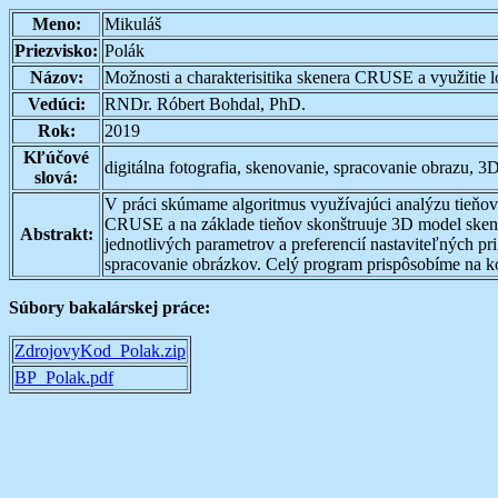
Meno:
Mikuláš
Priezvisko:
Polák
Názov:
Možnosti a charakterisitika skenera CRUSE a využitie 
Vedúci:
RNDr. Róbert Bohdal, PhD.
Rok:
2019
Kľúčové
digitálna fotografia, skenovanie, spracovanie obrazu, 3
slová:
V práci skúmame algoritmus využívajúci analýzu tieňov
CRUSE a na základe tieňov skonštruuje 3D model skeno
Abstrakt:
jednotlivých parametrov a preferencií nastaviteľných p
spracovanie obrázkov. Celý program prispôsobíme na ko
Súbory bakalárskej práce:
ZdrojovyKod_Polak.zip
BP_Polak.pdf