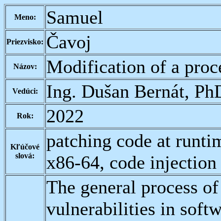
Samuel
Meno:
Čavoj
Priezvisko:
Modification of a proc
Názov:
Ing. Dušan Bernát, Ph
Vedúci:
2022
Rok:
patching code at runti
Kľúčové
slová:
x86-64, code injection
The general process of
vulnerabilities in soft