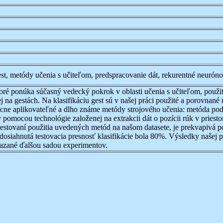
t, metódy učenia s učiteľom, predspracovanie dát, rekurentné neuróno
oré ponúka súčasný vedecký pokrok v oblasti učenia s učiteľom, použit
a gestách. Na klasifikáciu gest sú v našej práci použité a porovnan
ecne aplikovateľné a dlho známe metódy strojového učenia: metóda po
pomocou technológie založenej na extrakcii dát o pozícii rúk v priest
testovaní použitia uvedených metód na našom datasete, je prekvapivá p
dosiahnutá testovacia presnosť klasifikácie bola 80%. Výsledky našej 
azané ďalšou sadou experimentov.