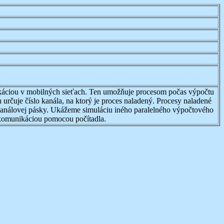
ikáciou v mobilných sieťach. Ten umožňuje procesom počas výpočtu
určuje číslo kanála, na ktorý je proces naladený. Procesy naladené
kanálovej pásky. Ukážeme simuláciu iného paralelného výpočtového
komunikáciou pomocou počítadla.