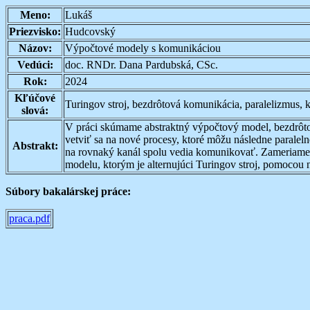
Meno:
Lukáš
Priezvisko:
Hudcovský
Názov:
Výpočtové modely s komunikáciou
Vedúci:
doc. RNDr. Dana Pardubská, CSc.
Rok:
2024
Kľúčové
Turingov stroj, bezdrôtová komunikácia, paralelizmus,
slová:
V práci skúmame abstraktný výpočtový model, bezdrôto
vetviť sa na nové procesy, ktoré môžu následne paraleln
Abstrakt:
na rovnaký kanál spolu vedia komunikovať. Zameriame 
modelu, ktorým je alternujúci Turingov stroj, pomoc
Súbory bakalárskej práce:
praca.pdf