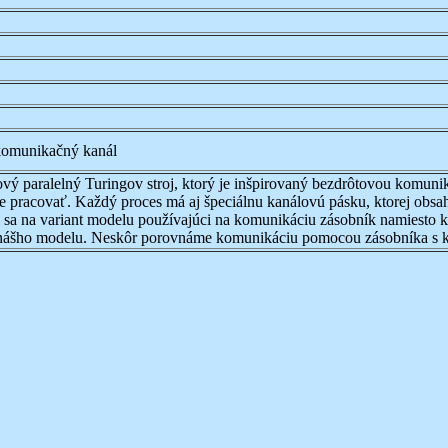
 komunikačný kanál
vý paralelný Turingov stroj, ktorý je inšpirovaný bezdrôtovou komun
e pracovať. Každý proces má aj špeciálnu kanálovú pásku, ktorej obsah 
sa na variant modelu používajúci na komunikáciu zásobník namiesto 
ou nášho modelu. Neskôr porovnáme komunikáciu pomocou zásobníka s 