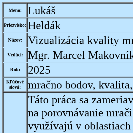
Lukáš
Meno:
Heldák
Priezvisko:
Vizualizácia kvality m
Názov:
Mgr. Marcel Makovník
Vedúci:
2025
Rok:
mračno bodov, kvalita
Kľúčové
slová:
Táto práca sa zameriav
na porovnávanie mrači
využívajú v oblastiach