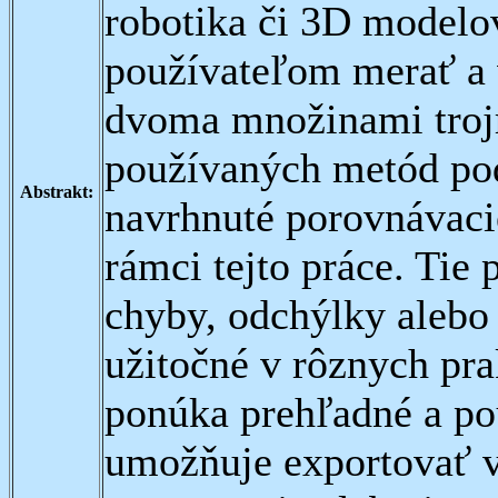
robotika či 3D modelo
používateľom merať a 
dvoma množinami troj
používaných metód pod
Abstrakt:
navrhnuté porovnávacie
rámci tejto práce. Tie
chyby, odchýlky aleb
užitočné v rôznych pra
ponúka prehľadné a pou
umožňuje exportovať v