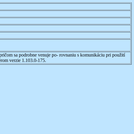
pričom sa podrobne venuje po- rovnaniu s komunikáciu pri použití
érom verzie 1.103.0-175.