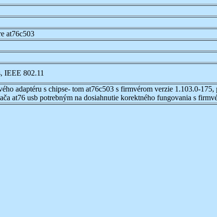
re at76c503
s, IEEE 802.11
vého adaptéru s chipse- tom at76c503 s firmvérom verzie 1.103.0-175, 
dača at76 usb potrebným na dosiahnutie korektného fungovania s firmv