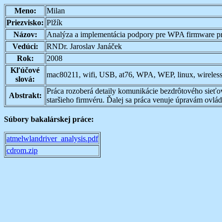
Meno:
Milan
Priezvisko:
Plžík
Názov:
Analýza a implementácia podpory pre WPA firmware p
Vedúci:
RNDr. Jaroslav Janáček
Rok:
2008
Kľúčové
mac80211, wifi, USB, at76, WPA, WEP, linux, wireles
slová:
Práca rozoberá detaily komunikácie bezdrôtového sieťo
Abstrakt:
staršieho firmvéru. Ďalej sa práca venuje úpravám ovlá
Súbory bakalárskej práce:
atmelwlandriver_analysis.pdf
cdrom.zip