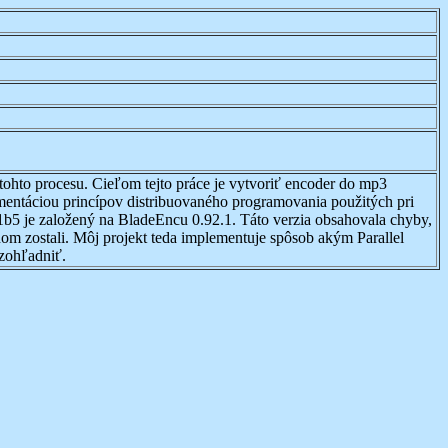
ohto procesu. Cieľom tejto práce je vytvoriť encoder do mp3
ementáciou princípov distribuovaného programovania použitých pri
.1b5 je založený na BladeEncu 0.92.1. Táto verzia obsahovala chyby,
om zostali. Môj projekt teda implementuje spôsob akým Parallel
 zohľadniť.