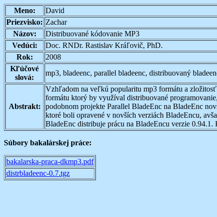
Meno:
David
Priezvisko:
Zachar
Názov:
Distribuované kódovanie MP3
Vedúci:
Doc. RNDr. Rastislav Kráľovič, PhD.
Rok:
2008
Kľúčové
mp3, bladeenc, parallel bladeenc, distribuovaný bladee
slová:
Vzhľadom na veľkú popularitu mp3 formátu a zložitosť 
formátu ktorý by využíval distribuované programovanie,
Abstrakt:
podobnom projekte Parallel BladeEnc na BladeEnc novšej
ktoré boli opravené v novších verziách BladeEncu, avša
BladeEnc distribuje prácu na BladeEncu verzie 0.94.1.
Súbory bakalárskej práce:
bakalarska-praca-dkmp3.pdf
distrbladeenc-0.7.tgz