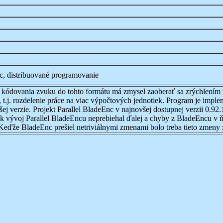
nc, distribuované programovanie
kódovania zvuku do tohto formátu má zmysel zaoberať sa zrýchlením t
 t.j. rozdelenie práce na viac výpočtových jednotiek. Program je impl
 verzie. Projekt Parallel BladeEnc v najnovšej dostupnej verzii 0.92
k vývoj Parallel BladeEncu neprebiehal ďalej a chyby z BladeEncu v ň
 Keďže BladeEnc prešiel netriviálnymi zmenami bolo treba tieto zmeny