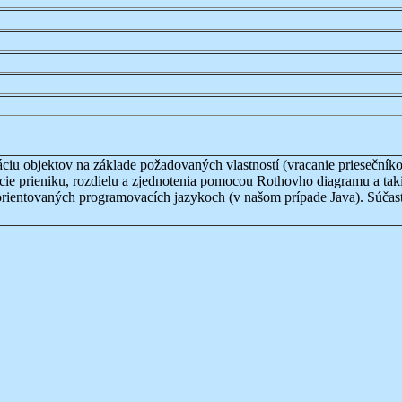
áciu objektov na základe požadovaných vlastností (vracanie priesečník
rácie prieniku, rozdielu a zjednotenia pomocou Rothovho diagramu a ta
 orientovaných programovacích jazykoch (v našom prípade Java). Súčasť