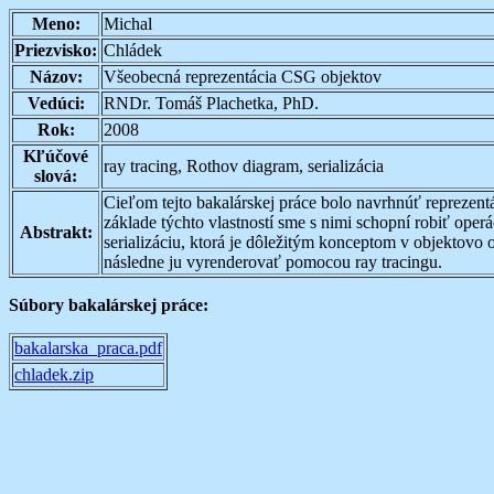
Meno:
Michal
Priezvisko:
Chládek
Názov:
Všeobecná reprezentácia CSG objektov
Vedúci:
RNDr. Tomáš Plachetka, PhD.
Rok:
2008
Kľúčové
ray tracing, Rothov diagram, serializácia
slová:
Cieľom tejto bakalárskej práce bolo navrhnúť reprezent
základe týchto vlastností sme s nimi schopní robiť ope
Abstrakt:
serializáciu, ktorá je dôležitým konceptom v objektovo
následne ju vyrenderovať pomocou ray tracingu.
Súbory bakalárskej práce:
bakalarska_praca.pdf
chladek.zip