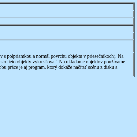
ov s polpriamkou a normál povrchu objektu v priesečníkoch). Na
kisto tieto objekty vykresľovať. Na ukladanie objektov používame
ou práce je aj program, ktorý dokáže načítať scénu z disku a