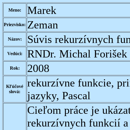
Marek
Meno:
Zeman
Priezvisko:
Súvis rekurzívnych fu
Názov:
RNDr. Michal Forišek
Vedúci:
2008
Rok:
rekurzívne funkcie, pr
Kľúčové
slová:
jazyky, Pascal
Cieľom práce je ukázať
rekurzívnych funkcií 