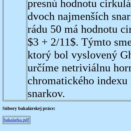
presnú hodnotu cirkul
dvoch najmenších snark
rádu 50 má hodnotu ci
$3 + 2/11$. Týmto sme
ktorý bol vyslovený G
určíme netriviálnu hor
chromatického indexu
snarkov.
Súbory bakalárskej práce:
bakalarka.pdf