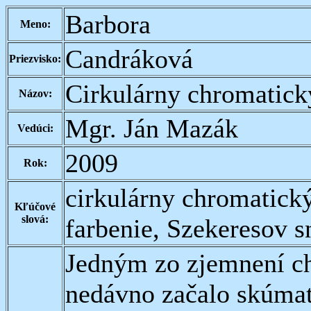
Barbora
Meno:
Candráková
Priezvisko:
Cirkulárny chromatick
Názov:
Mgr. Ján Mazák
Vedúci:
2009
Rok:
cirkulárny chromatický
Kľúčové
slová:
farbenie, Szekeresov s
Jedným zo zjemnení ch
nedávno začalo skúmať