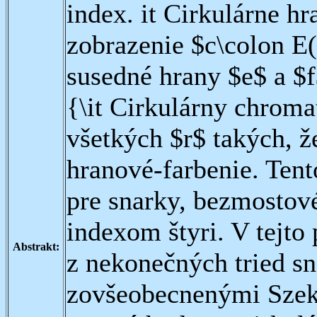
index. it Cirkulárne h
zobrazenie $c\colon E(
susedné hrany $e$ a $f$ 
{\it Cirkulárny chrom
všetkých $r$ takých, ž
hranové-farbenie. Tent
pre snarky, bezmostov
indexom štyri. V tejto
Abstrakt:
z nekonečných tried sn
zovšeobecnenými Szek