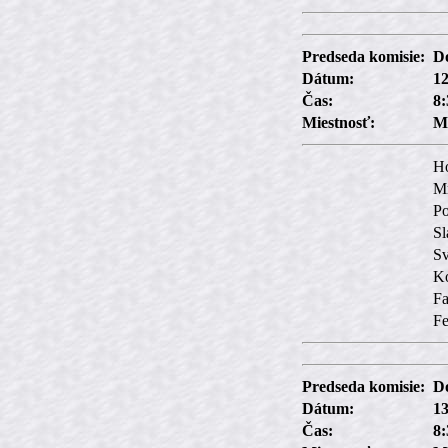
Predseda komisie:
Do
Dátum:
12
Čas:
8:
Miestnosť:
M
H
Mr
P
Sl
Sv
Ko
Fa
Fe
Predseda komisie:
Do
Dátum:
13
Čas:
8: