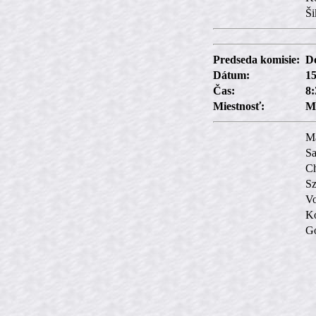
Ši
Predseda komisie:
Do
Dátum:
15
Čas:
8:
Miestnosť:
M
Ma
Sa
Ch
Sz
Vo
Ko
Go