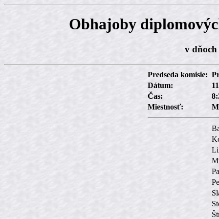
Obhajoby diplomových
v dňoch 
Predseda komisie:
Pr
Dátum:
11
Čas:
8:
Miestnosť:
M
Ba
K
Li
Mr
Pa
Pe
Sl
St
Št