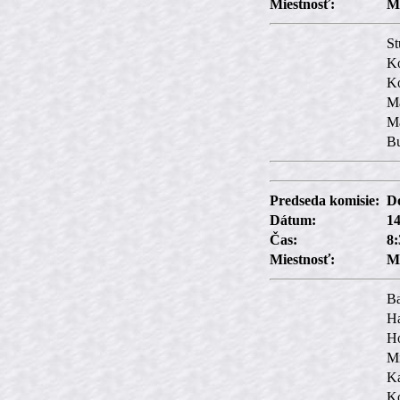
Miestnosť:
M
St
Ko
Ko
M
Ma
Bu
Predseda komisie:
Do
Dátum:
14
Čas:
8:
Miestnosť:
M
Ba
Ha
Ho
M
Ka
Ko