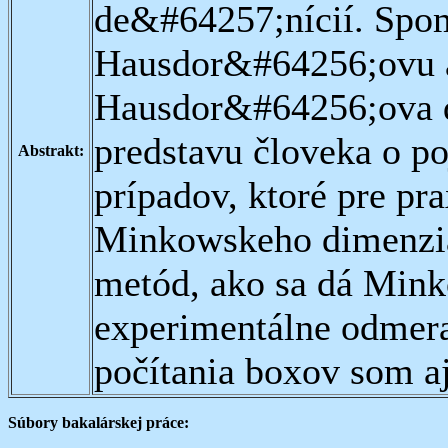
de&#64257;nícií. Spo
Hausdor&#64256;ovu 
Hausdor&#64256;ova d
predstavu človeka o p
Abstrakt:
prípadov, ktoré pre pra
Minkowskeho dimenzia
metód, ako sa dá Min
experimentálne odmera
počítania boxov som a
Súbory bakalárskej práce: