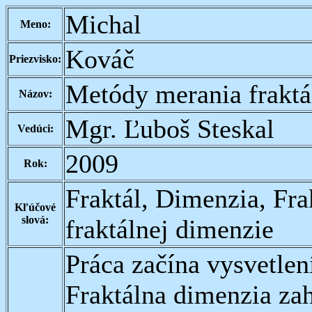
Michal
Meno:
Kováč
Priezvisko:
Metódy merania fraktá
Názov:
Mgr. Ľuboš Steskal
Vedúci:
2009
Rok:
Fraktál, Dimenzia, Fr
Kľúčové
slová:
fraktálnej dimenzie
Práca začína vysvetlen
Fraktálna dimenzia zah