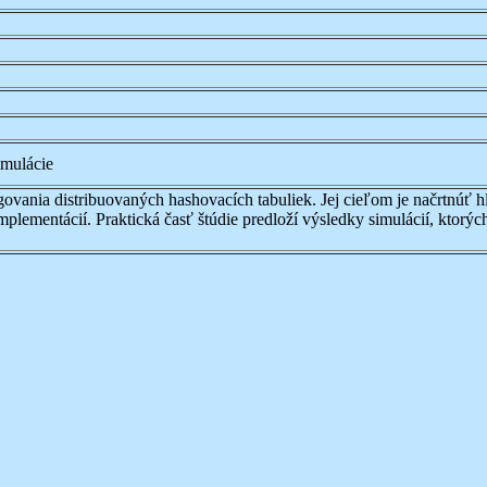
imulácie
govania distribuovaných hashovacích tabuliek. Jej cieľom je načrtnúť 
mplementácií. Praktická časť štúdie predloží výsledky simulácií, ktorý