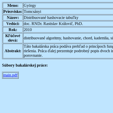
Meno:
György
Priezvisko:
Tomcsányi
Názov:
Distribuované hashovacie tabuľky
Vedúci:
doc. RNDr. Rastislav Královič, PhD.
Rok:
2010
Kľúčové
distribuované algoritmy, hashovanie, chord, kademlia, s
slová:
Táto bakalárska práca podáva prehľad o princípoch fun
Abstrakt:
riešenia. Práca ďalej prezentuje podrobný popis dvoch i
porovnanie.
Súbory bakalárskej práce:
main.pdf