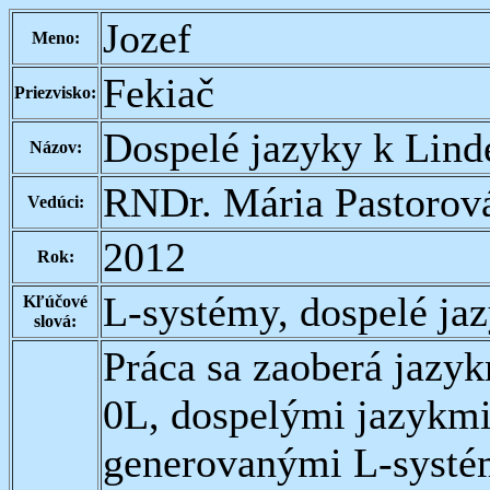
Jozef
Meno:
Fekiač
Priezvisko:
Dospelé jazyky k Li
Názov:
RNDr. Mária Pastorov
Vedúci:
2012
Rok:
L-systémy, dospelé ja
Kľúčové
slová:
Práca sa zaoberá jaz
0L, dospelými jazykmi
generovanými L-systé