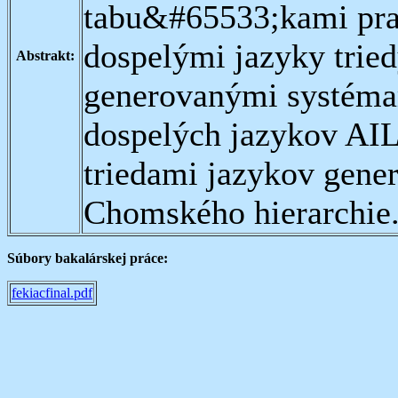
tabu&#65533;kami pra
dospelými jazyky trie
Abstrakt:
generovanými systémam
dospelých jazykov AI
triedami jazykov gen
Chomského hierarchie
Súbory bakalárskej práce:
fekiacfinal.pdf