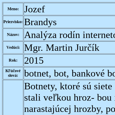
Jozef
Meno:
Brandys
Priezvisko:
Analýza rodín interne
Názov:
Mgr. Martin Jurčík
Vedúci:
2015
Rok:
botnet, bot, bankové b
Kľúčové
slová:
Botnety, ktoré sú siet
stali veľkou hroz- bou 
narastajúcej hrozby, p