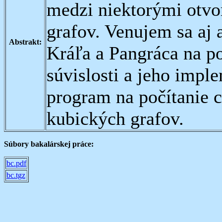
medzi niektorými otvo
grafov. Venujem sa aj 
Abstrakt:
Kráľa a Pangráca na po
súvislosti a jeho impl
program na počítanie c
kubických grafov.
Súbory bakalárskej práce:
bc.pdf
bc.tgz