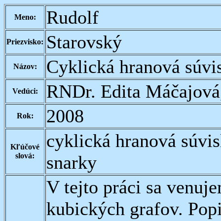
Rudolf
Meno:
Starovský
Priezvisko:
Cyklická hranová súvi
Názov:
RNDr. Edita Máčajová
Vedúci:
2008
Rok:
cyklická hranová súvis
Kľúčové
slová:
snarky
V tejto práci sa venuje
kubických grafov. Pop