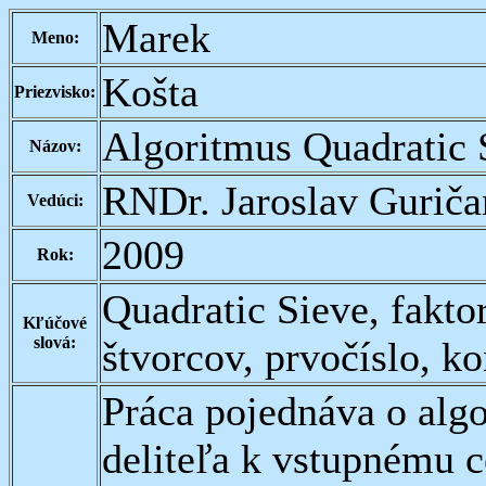
Marek
Meno:
Košta
Priezvisko:
Algoritmus Quadratic 
Názov:
RNDr. Jaroslav Guriča
Vedúci:
2009
Rok:
Quadratic Sieve, fakto
Kľúčové
slová:
štvorcov, prvočíslo, k
Práca pojednáva o algo
deliteľa k vstupnému c