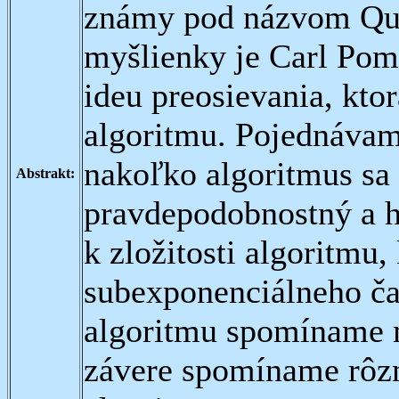
známy pod názvom Qua
myšlienky je Carl Pom
ideu preosievania, ktor
algoritmu. Pojednávam
nakoľko algoritmus sa
Abstrakt:
pravdepodobnostný a 
k zložitosti algoritmu
subexponenciálneho čas
algoritmu spomíname m
závere spomíname rôzn