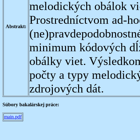
melodických obálok vie
Prostredníctvom ad-h
Abstrakt:
(ne)pravdepodobnostn
minimum kódových dĺž
obálky viet. Výsledko
počty a typy melodick
zdrojových dát.
Súbory bakalárskej práce:
main.pdf