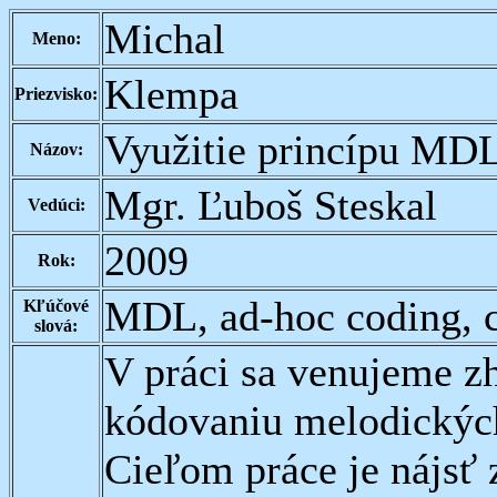
Michal
Meno:
Klempa
Priezvisko:
Využitie princípu MDL
Názov:
Mgr. Ľuboš Steskal
Vedúci:
2009
Rok:
MDL, ad-hoc coding, cl
Kľúčové
slová:
V práci sa venujeme z
kódovaniu melodických
Cieľom práce je nájsť 