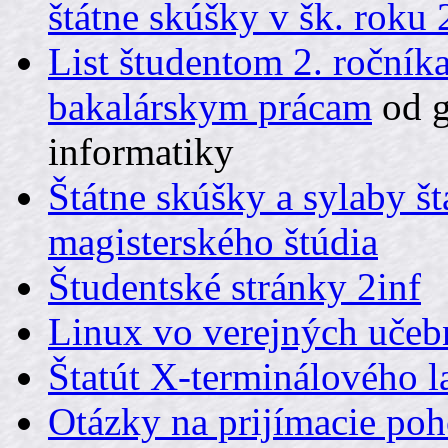
štátne skúšky v šk. roku
List študentom 2. ročníka
bakalárskym prácam
od g
informatiky
Štátne skúšky a sylaby š
magisterského štúdia
Študentské stránky 2inf
Linux vo verejných učeb
Štatút X-terminálového 
Otázky na prijímacie po