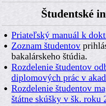
Študentské i
Priateľský manuál k dok
Zoznam študentov
prihlá
bakalárskeho štúdia.
Rozdelenie študentov od
diplomových prác v aka
Rozdelenie študentov mag
štátne skúšky v šk. roku